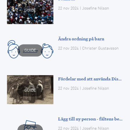
22 nov 2024
| Josefine Nilson
GUIDE
Ändra ordning på barn
22 nov 2024
| Christer Gustavsson
GUIDE
Fördelar med att använda Disgen
22 nov 2024
| Josefine Nilson
GUIDE
Lägg till ny person - fältens betydelse
22 nov 2024
| Josefine Nilson