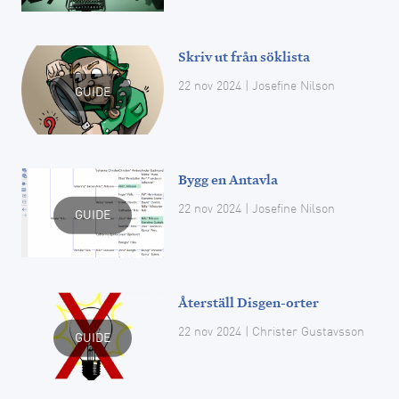
Skriv ut från söklista
22 nov 2024
| Josefine Nilson
GUIDE
Bygg en Antavla
22 nov 2024
| Josefine Nilson
GUIDE
Återställ Disgen-orter
22 nov 2024
| Christer Gustavsson
GUIDE