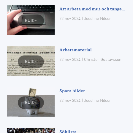
Att arbeta med mus och tangentbord
22 nov 2024
| Josefine Nilson
GUIDE
Arbetsmaterial
22 nov 2024
| Christer Gustavsson
GUIDE
Spara bilder
22 nov 2024
| Josefine Nilson
GUIDE
Söklista